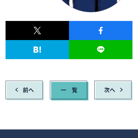
前へ
一 覧
次へ