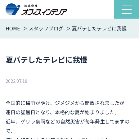
ナ
ビ
ゲ
HOME
スタッフブログ
夏バテしたテレビに我慢
ー
シ
ョ
夏バテしたテレビに我慢
ン
を
開
閉
2022.07.10
全国的に梅雨が明け、ジメジメから開放されましたが
連日の猛暑日となり、本格的な夏が始まりました。
近年、ゲリラ豪雨などの自然災害が毎年発生してますの
で、