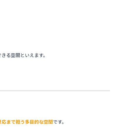
。
。
できる空間といえます。
対応まで担う多目的な空間
です。