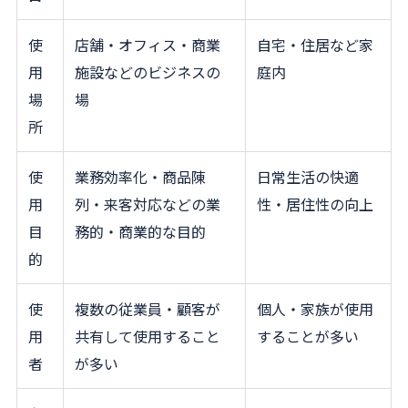
使
店舗・オフィス・商業
自宅・住居など家
用
施設などのビジネスの
庭内
場
場
所
使
業務効率化・商品陳
日常生活の快適
用
列・来客対応などの業
性・居住性の向上
目
務的・商業的な目的
的
使
複数の従業員・顧客が
個人・家族が使用
用
共有して使用すること
することが多い
者
が多い