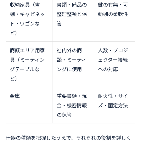
収納家具（書
書類・備品の
鍵の有無・可
棚・キャビネッ
整理整頓と保
動棚の柔軟性
ト・ワゴンな
管
ど）
商談エリア用家
社内外の商
人数・プロジ
具（ミーティン
談・ミーティ
ェクター接続
グテーブルな
ングに使用
への対応
ど）
金庫
重要書類・現
耐火性・サイ
金・機密情報
ズ・固定方法
の保管
什器の種類を把握したうえで、それぞれの役割を詳しく