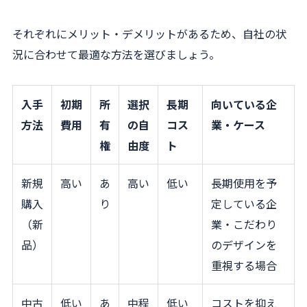
それぞれにメリット・デメリットがあるため、自社の状
況に合わせて最適な方法を選びましょう。
入手
初期
所
選択
長期
向いている企
方法
費用
有
の自
コス
業・ケース
権
由度
ト
新規
高い
あ
高い
低い
長期使用を予
購入
り
定している企
（新
業・こだわり
品）
のデザインを
重視する場合
中古
低い
あ
中程
低い
コストを抑え