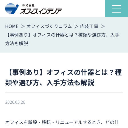
ナ
ビ
ゲ
HOME
オフィスづくりコラム
内装工事
ー
【事例あり】オフィスの什器とは？種類や選び方、入手
シ
方法も解説
ョ
ン
を
開
【事例あり】オフィスの什器とは？種
閉
類や選び方、入手方法も解説
2026.05.26
オフィスを新設・移転・リニューアルするとき、どの什