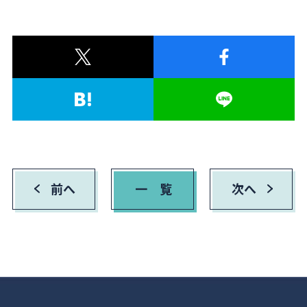
前へ
一 覧
次へ