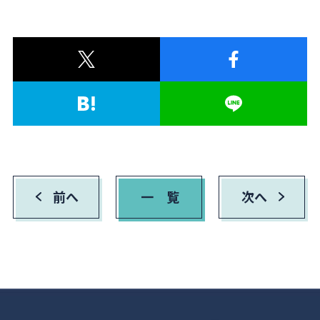
前へ
一 覧
次へ