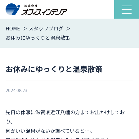
ナ
ビ
ゲ
HOME
スタッフブログ
ー
お休みにゆっくりと温泉散策
シ
ョ
ン
を
お休みにゆっくりと温泉散策
開
閉
2024.08.23
先日の休暇に滋賀県近江八幡の方までお出かけしてお
り、
何かいい温泉がないか調べていると…。