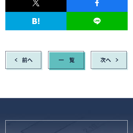
前へ
一 覧
次へ