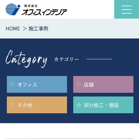
ナ
ビ
施
ゲ
HOME
施工事例
ー
シ
工
ョ
ン
カテゴリー
事
を
開
閉
例
オフィス
店舗
その他
部分施工・
増設