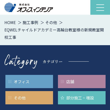
ナ
ビ
ゲ
HOME
施工事例
その他
ー
EQWELチャイルドアカデミー高輪台教室様の新規教室開
シ
校工事
ョ
ン
を
開
カテゴリー
閉
オフィス
店舗
その他
部分施工・
増設