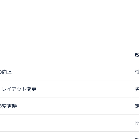
。
の向上
、レイアウト変更
態変更時