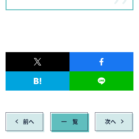
前へ
一 覧
次へ