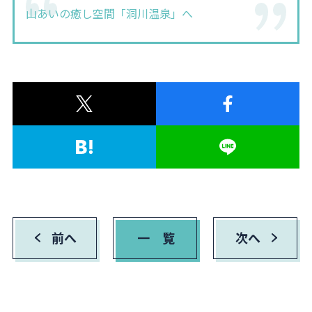
山あいの癒し空間「洞川温泉」へ
前へ
一 覧
次へ