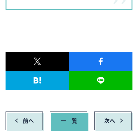
前へ
一 覧
次へ