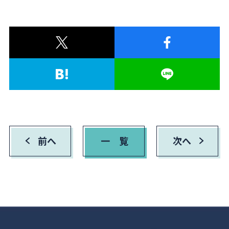
前へ
一 覧
次へ