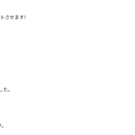
トさせます!
した。
す。