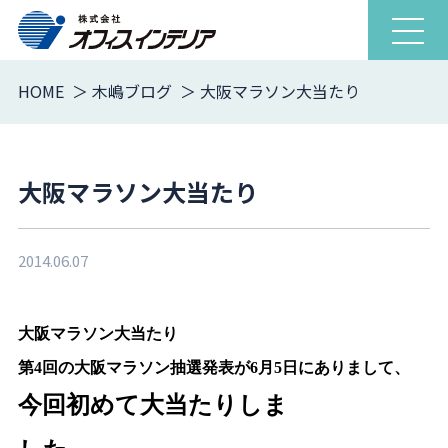
ナ
ビ
ゲ
HOME
木嶋ブログ
大阪マラソン大当たり
ー
シ
ョ
大阪マラソン大当たり
ン
を
開
閉
2014.06.07
大阪マラソン大当たり
第4回の大阪マラソン抽選発表が6月5日にありまして、
今回初めて大当たりしま