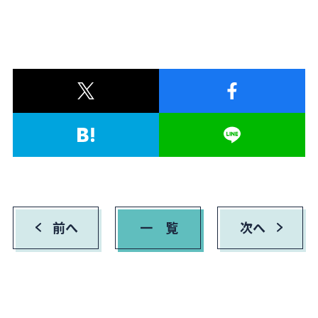
前へ
一 覧
次へ