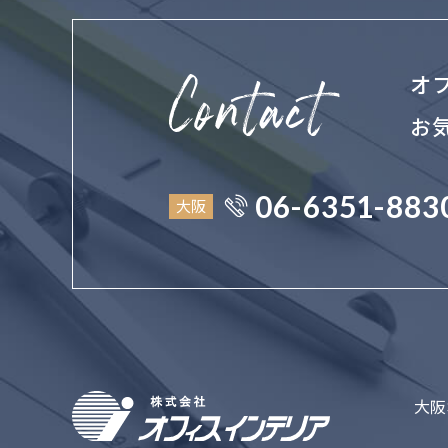
オ
お
06-6351-883
大阪
大阪