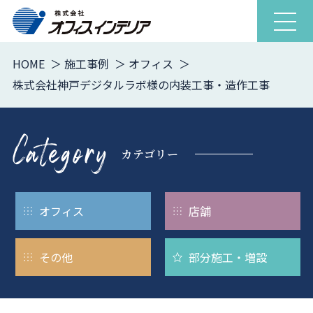
ナ
ビ
ゲ
HOME
施工事例
オフィス
ー
株式会社神戸デジタルラボ様の内装工事・造作工事
シ
ョ
ン
を
カテゴリー
開
閉
オフィス
店舗
その他
部分施工・
増設