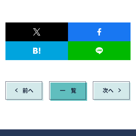
前へ
一 覧
次へ