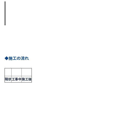
◆施工の流れ
現状
工事中
施工後