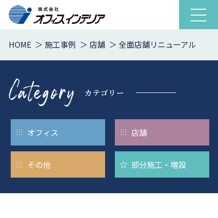
ナ
ビ
ゲ
HOME
施工事例
店舗
全面店舗リニューアル
ー
シ
ョ
ン
カテゴリー
を
開
閉
オフィス
店舗
その他
部分施工・
増設