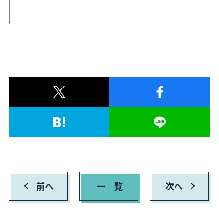
前へ
一 覧
次へ