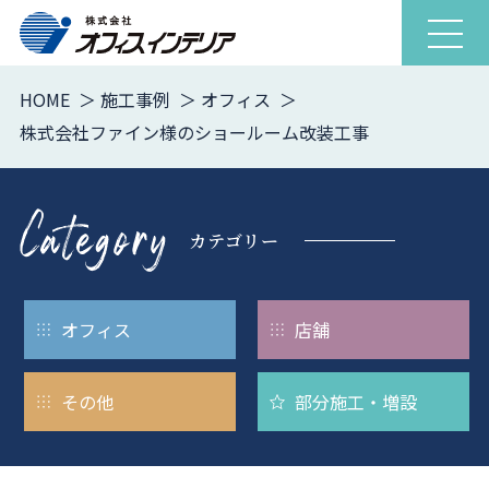
ナ
ビ
ゲ
HOME
施工事例
オフィス
ー
株式会社ファイン様のショールーム改装工事
シ
ョ
ン
を
カテゴリー
開
閉
オフィス
店舗
その他
部分施工・
増設